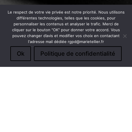
Le respect de votre vie privée est notre priorité. Nous utilisons
&#xe044;
différentes technologies, telles que les cookies, pour
personnaliser les contenus et analyser le trafic. Merci de
cliquer sur le bouton "OK" pour donner votre accord. Vous
pouvez changer d’avis et modifier vos choix en contactant
l'adresse mail dédiée rgpd@marietellier.fr
Ok
Politique de confidentialité
LA BOUTIQUE EN
LIGNE EST EN
COURS DE
CONSTRUCTION
!
EN ATTENDANT
VOUS POUVEZ ME